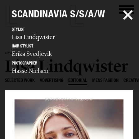
SCANDINAVIA S/S/A/W
STYLIST
Lisa Lindqwister
HAIR STYLIST
Erika Svedjevik
STYLIST
Lisa Lindqwister
PHOTOGRAPHER
Hasse Nielsen
SELECTED WORK
ADVERTISING
EDITORIAL
MENS FASHION
CREATIV