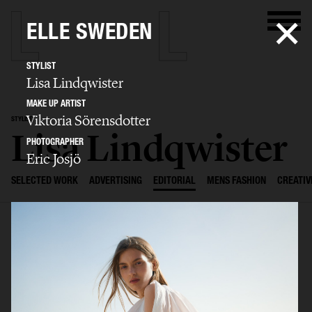
ELLE SWEDEN
STYLIST
Lisa Lindqwister
MAKE UP ARTIST
Viktoria Sörensdotter
STYLIST
Lisa Lindqwister
PHOTOGRAPHER
Eric Josjö
SELECTED WORK
ADVERTISING
EDITORIAL
MENS FASHION
CREATIV