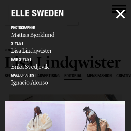
ELLE SWEDEN
PHOTOGRAPHER
Mattias Björklund
STYLIST
Lisa Lindqwister
STYLIST
Lisa Lindqwister
HAIR STYLIST
Erika Svedjevik
MAKE UP ARTIST
SELECTED WORK
ADVERTISING
EDITORIAL
MENS FASHION
CREATIV
Ignacio Alonso