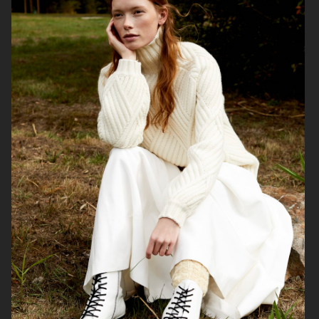
ELLE SWEDEN
ELLE SWEDEN
ELLE SWEDEN