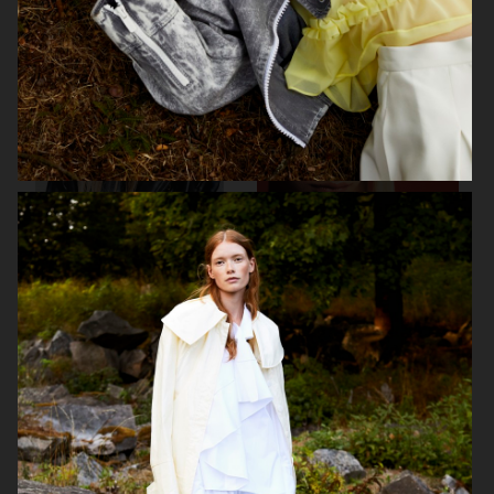
ELLE SWEDEN
ELLE SWEDEN
ELLE SWEDEN
ELLE SWEDEN