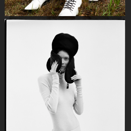
ELLE SWEDEN