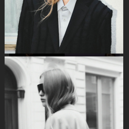
ELLE SWEDEN
ELLE SWEDEN