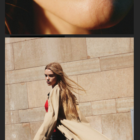
ELLE SWEDEN
ELLE SWEDEN
ELLE SWEDEN