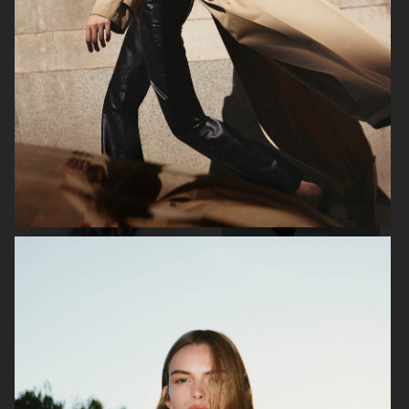
ELLE SWEDEN
ELLE SWEDEN