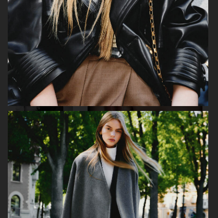
ELLE SWEDEN
ELLE SWEDEN
ELLE SWEDEN
SUNDAY TIMES