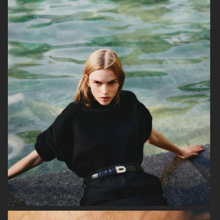
ELLE SWEDEN
ELLE SWEDEN
ELLE SWEDEN