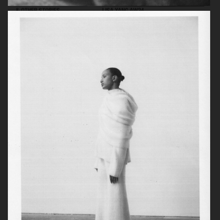
& OTHER STORIES
LISA YANG AW24
ARKET
H&M MOVE