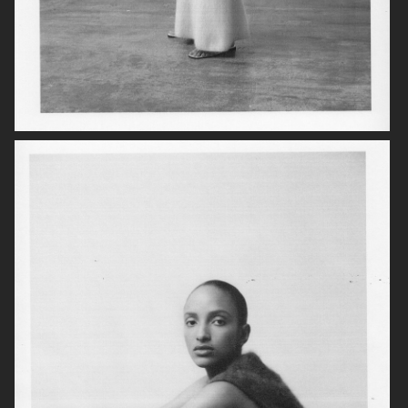
ARKET
LISA YANG AW23
H&M KIDS
BELSTAFF