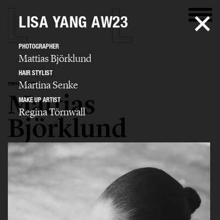
LISA YANG AW23
PHOTOGRAPHER
Mattias Björklund
HAIR STYLIST
Martina Senke
PHOTOGRAPHER
Mattias
MAKE UP ARTIST
Regina Törnwall
Björklund
SELECTED WORK
ADVERTISING
BIO