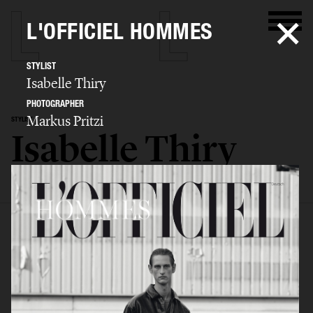
L'OFFICIEL HOMMES
STYLIST
Isabelle Thiry
PHOTOGRAPHER
Markus Pritzi
STYLIST
Isabelle Thiry
SELECTED WORK
EDITORIAL
ADVERTISING
FILM
BIO